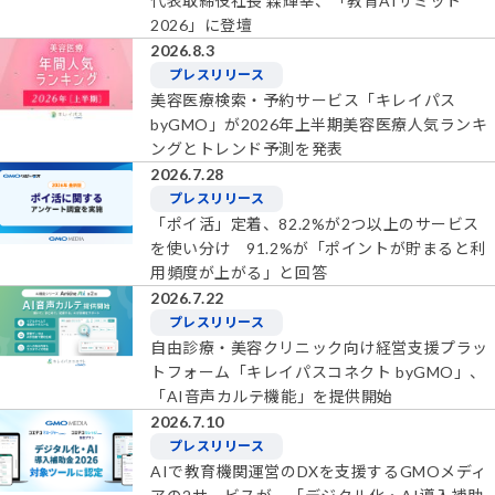
代表取締役社長 森輝幸、「教育AIサミット
2026」に登壇
2026.8.3
プレスリリース
美容医療検索・予約サービス「キレイパス
byGMO」が2026年上半期美容医療人気ランキ
ングとトレンド予測を発表
2026.7.28
プレスリリース
「ポイ活」定着、82.2%が2つ以上のサービス
を使い分け 91.2%が「ポイントが貯まると利
用頻度が上がる」と回答
2026.7.22
プレスリリース
自由診療・美容クリニック向け経営支援プラッ
トフォーム「キレイパスコネクト byGMO」、
「AI音声カルテ機能」を提供開始
2026.7.10
プレスリリース
AIで教育機関運営のDXを支援するGMOメディ