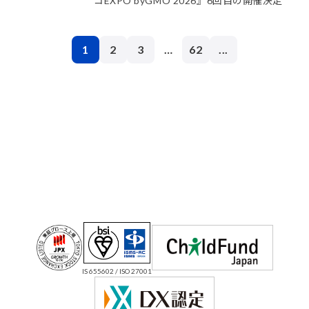
コEXPO byGMO 2026』6回目の開催決定
1
2
3
…
62
...
IS 655602 / ISO 27001