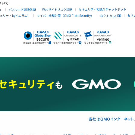
ついて
セキュリティ相談AIチャットボット
」
パスワード漏洩診断
Webサイトリスク診断
セキ
リティ byイエラエ）
サイバー攻撃対策（GMO Flatt Security）
なりすまし対策