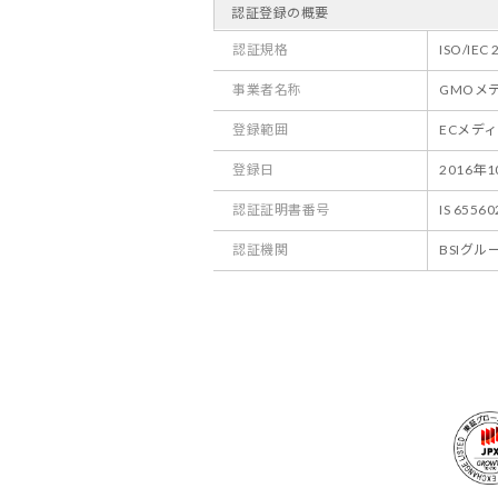
認証登録の概要
認証規格
ISO/IEC
事業者名称
GMOメ
登録範囲
ECメデ
登録日
2016年
認証証明書番号
IS 65560
認証機関
BSIグ