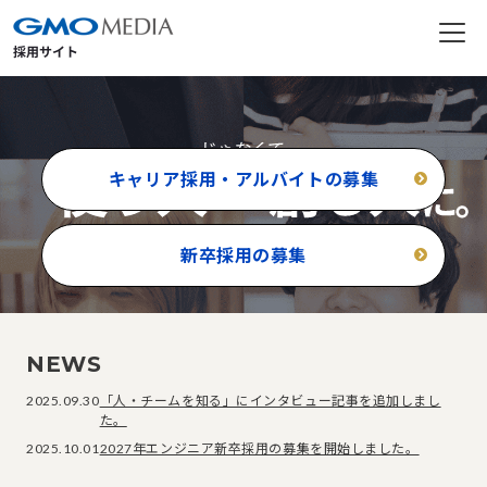
キャリア採用・アルバイトの募集
使う人じゃなくて創る人に GMOメディア採用
新卒採用の募集
NEWS
2025.09.30
「人・チームを知る」にインタビュー記事を追加しまし
た。
2025.10.01
2027年エンジニア新卒採用の募集を開始しました。