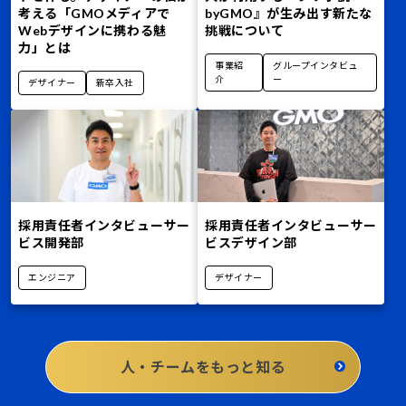
考える「GMOメディアで
byGMO』が生み出す新たな
Webデザインに携わる魅
挑戦について
力」とは
事業紹
グループインタビュ
介
ー
デザイナー
新卒入社
採用責任者インタビュー――サー
採用責任者インタビュー――サー
ビス開発部
ビスデザイン部
エンジニア
デザイナー
人・チームをもっと知る