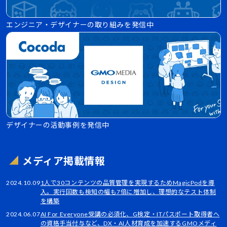
エンジニア・デザイナーの取り組みを発信中
デザイナーの活動事例を発信中
メディア掲載情報
2024.10.09
1人で30コンテンツの品質管理を実現するためMagicPodを導
入。実行回数も検知の幅も7倍に増加し、理想的なテスト体制
を構築
2024.06.07
AI For Everyone受講の必須化、G検定・ITパスポート取得者へ
の資格手当付与など、DX・AI人材育成を加速するGMOメディ