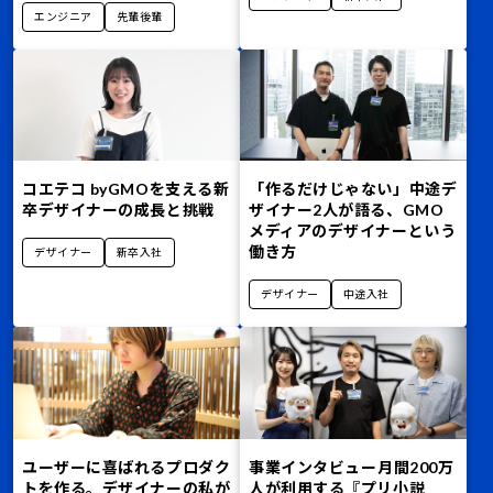
エンジニア
先輩後輩
コエテコ byGMOを支える新
「作るだけじゃない」中途デ
卒デザイナーの成長と挑戦
ザイナー2人が語る、GMO
メディアのデザイナーという
働き方
デザイナー
新卒入社
デザイナー
中途入社
ユーザーに喜ばれるプロダク
事業インタビュー――月間200万
トを作る。デザイナーの私が
人が利用する『プリ小説