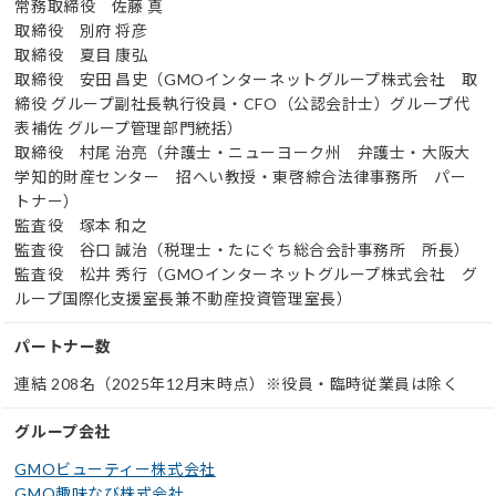
常務取締役 佐藤 真
取締役 別府 将彦
取締役 夏目 康弘
取締役 安田 昌史（GMOインターネットグループ株式会社
取
締役
グループ副社長執行役員・CFO（公認会計士）
グループ代
表補佐 グループ管理部門統括）
取締役 村尾 治亮（弁護士・ニューヨーク州 弁護士・大阪大
学知的財産センター 招へい教授・東啓綜合法律事務所 パー
トナー）
監査役 塚本 和之
監査役 谷口 誠治（税理士・たにぐち総合会計事務所 所長）
監査役 松井 秀行（GMOインターネットグループ株式会社 グ
ループ国際化支援室長兼不動産投資管理室長）
パートナー数
連結 208名（2025年12月末時点）※役員・臨時従業員は除く
グループ会社
GMOビューティー株式会社
GMO趣味なび株式会社