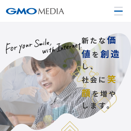
価
新たな
値
創造
を
し、
笑
社会に
顔
を増や
します。