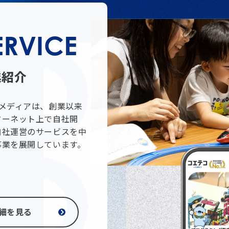
ERVICE
業紹介
Oメディアは、創業以来
ターネット上で自社開
自社運営のサービスを中
事業を展開しています。
細を見る