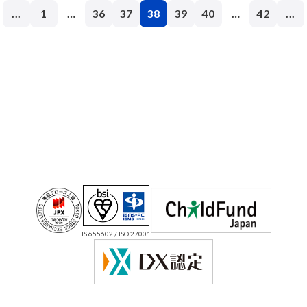
...
1
…
36
37
38
39
40
…
42
...
IS 655602 / ISO 27001