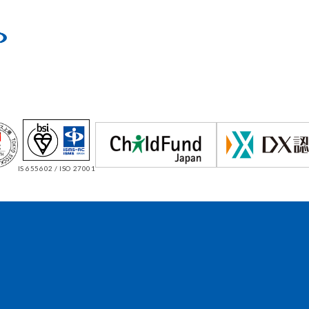
IS 655602 / ISO 27001