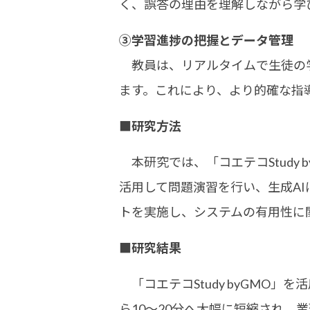
く、誤答の理由を理解しながら学
③学習進捗の把握とデータ管理
教員は、リアルタイムで生徒の学
ます。これにより、より的確な指
■研究方法
本研究では、「コエテコStudy
活用して問題演習を行い、生成A
トを実施し、システムの有用性に
■研究結果
「コエテコStudy byGMO
ら10～20分へ大幅に短縮され