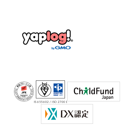
IS 655602 / ISO 27001