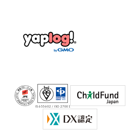
IS 655602 / ISO 27001