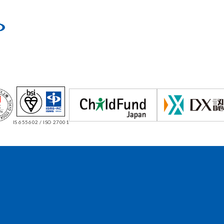
IS 655602 / ISO 27001