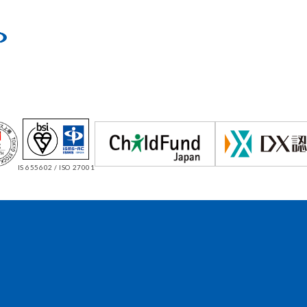
IS 655602 / ISO 27001