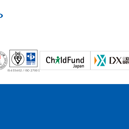
IS 655602 / ISO 27001