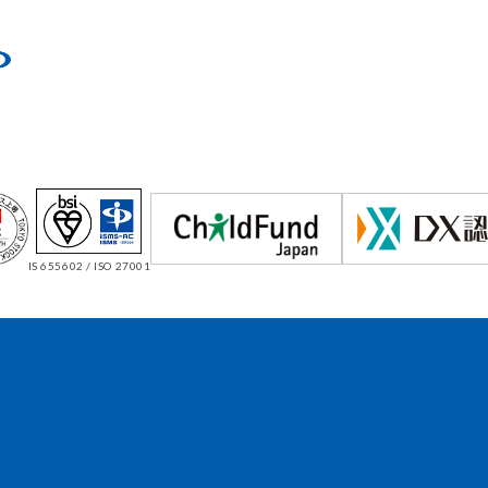
IS 655602 / ISO 27001