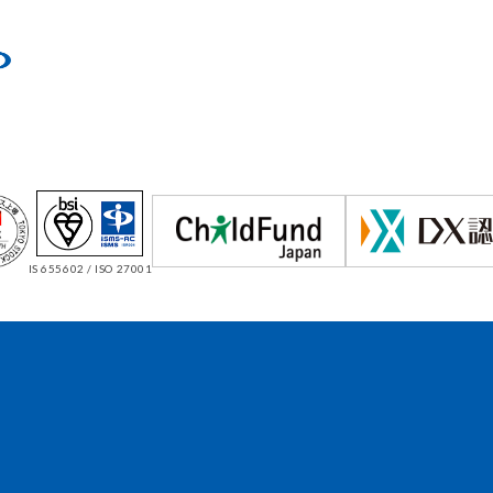
IS 655602 / ISO 27001