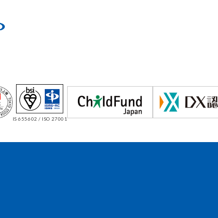
IS 655602 / ISO 27001