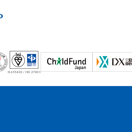
IS 655602 / ISO 27001