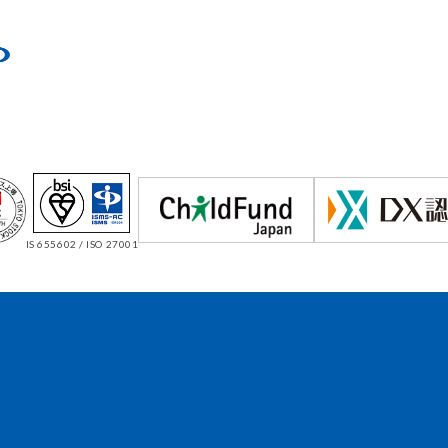
IS 655602 / ISO 27001