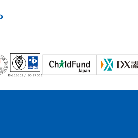
IS 655602 / ISO 27001