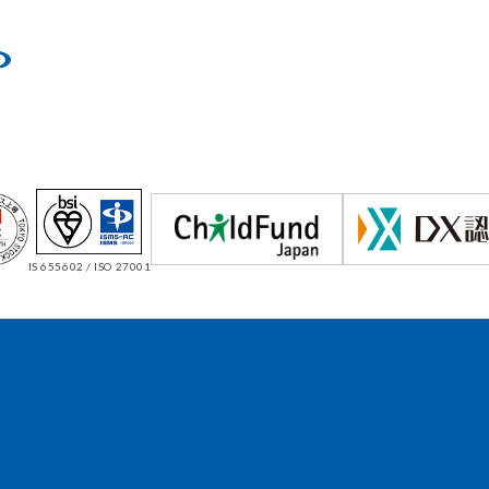
IS 655602 / ISO 27001