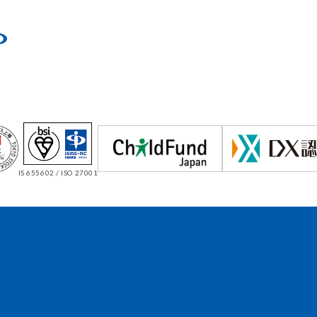
IS 655602 / ISO 27001