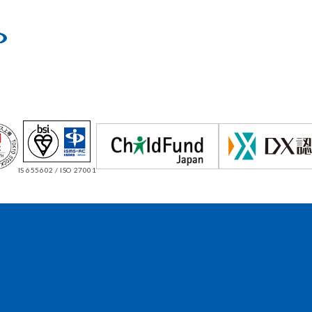
IS 655602 / ISO 27001