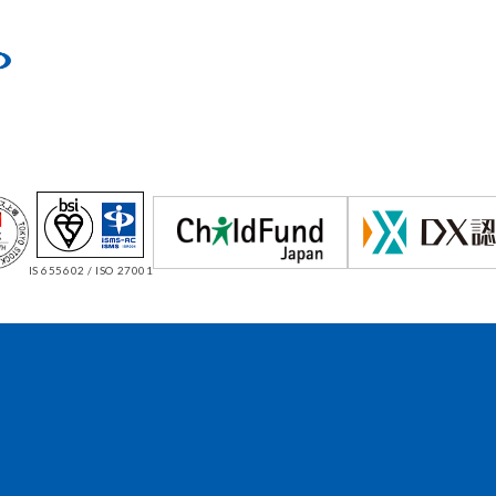
IS 655602 / ISO 27001