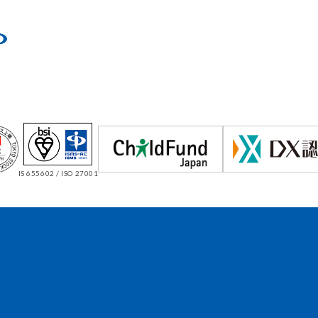
IS 655602 / ISO 27001