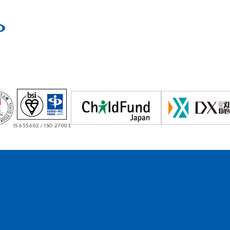
IS 655602 / ISO 27001