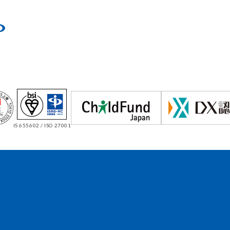
IS 655602 / ISO 27001