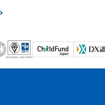
IS 655602 / ISO 27001