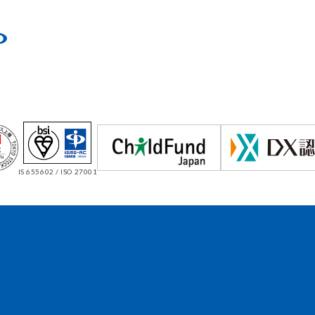
IS 655602 / ISO 27001