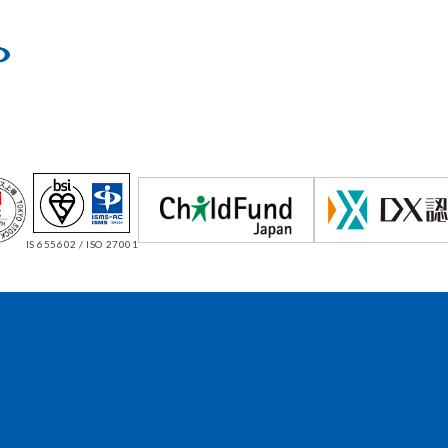
IS 655602 / ISO 27001