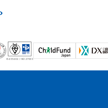
IS 655602 / ISO 27001