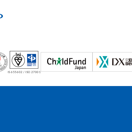
IS 655602 / ISO 27001