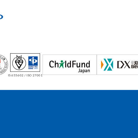
IS 655602 / ISO 27001