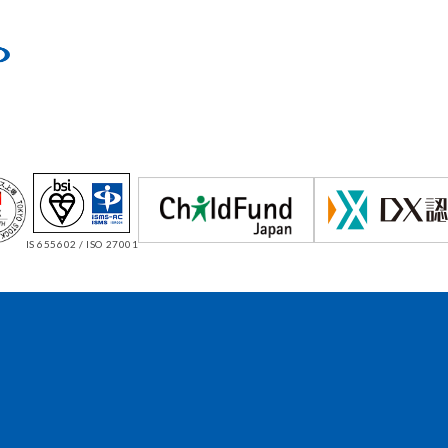
IS 655602 / ISO 27001