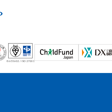
IS 655602 / ISO 27001