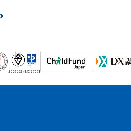
IS 655602 / ISO 27001