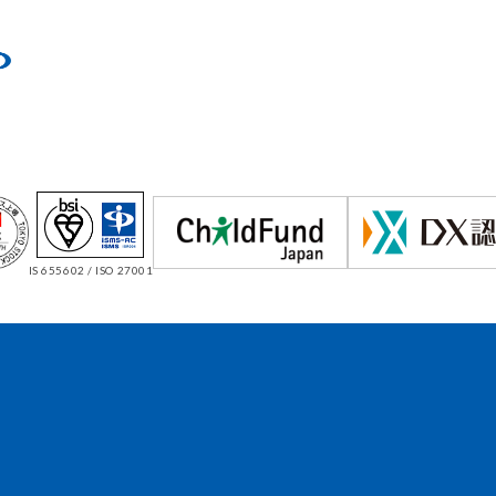
IS 655602 / ISO 27001