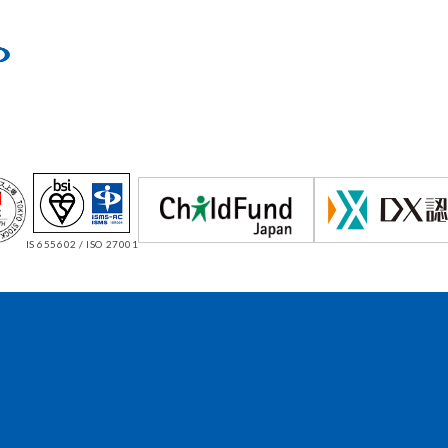
IS 655602 / ISO 27001