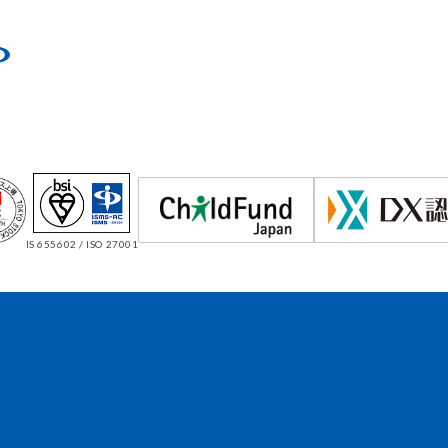
IS 655602 / ISO 27001