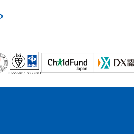
IS 655602 / ISO 27001