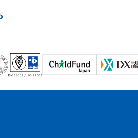
IS 655602 / ISO 27001