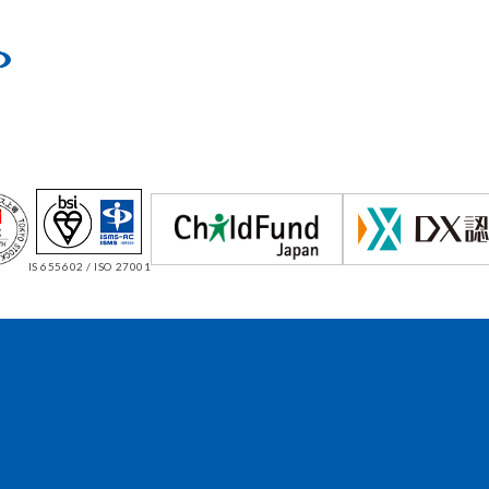
IS 655602 / ISO 27001