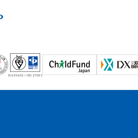
IS 655602 / ISO 27001