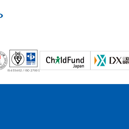
IS 655602 / ISO 27001