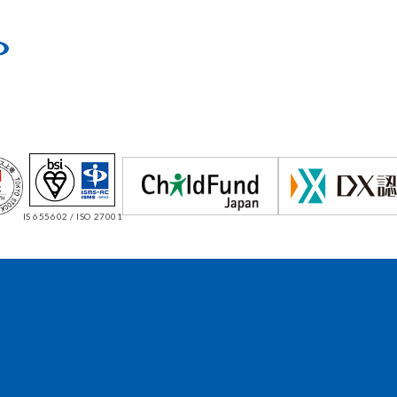
IS 655602 / ISO 27001