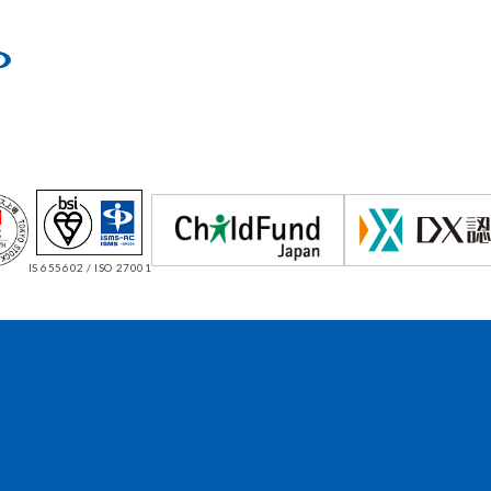
IS 655602 / ISO 27001