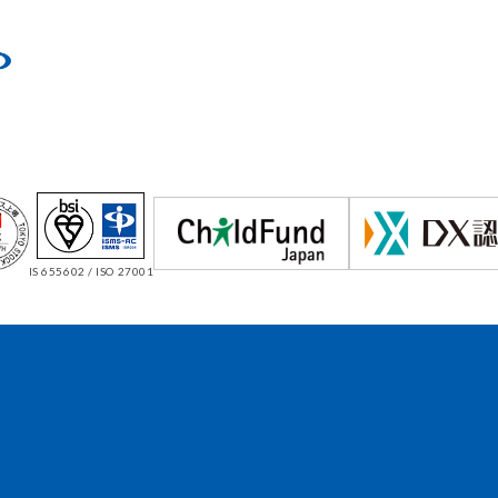
IS 655602 / ISO 27001