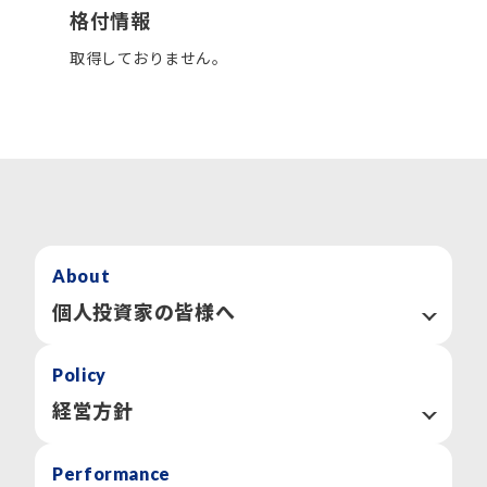
格付情報
取得しておりません。
About
個人投資家の皆様へ
GMOメディアについて
Policy
数字で見るGMOメディア
用語集
経営方針
「個人投資家の皆様へ」トップへ
社長メッセージ
Performance
コーポレートガバナンス