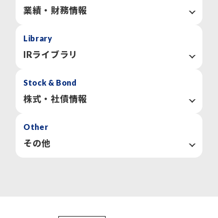
事業等のリスク
業績・財務情報
IR情報開示方針
業績ハイライト
Library
「経営方針」トップへ
主な経営指針
貸借対照表
IRライブラリ
損益計算書
キャッシュ・フロー計算書
決算関連資料
Stock & Bond
個人投資家向け会社説明会
「業績・財務情報」トップへ
株主通信
株式・社債情報
「IRライブラリ」トップへ
株式情報
Other
株主総会
株主還元（配当等）
その他
株主優待
株式事務手続きのご案内
IRカレンダー
社債・格付情報
IRサイトの使い方
よくあるご質問
「株式・社債情報」トップへ
IRサイトマップ
IRお問い合わせ
株価情報