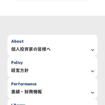
About
個人投資家の皆様へ
GMOメディアについて
Policy
数字で見るGMOメディア
用語集
経営方針
「個人投資家の皆様へ」トップへ
社長メッセージ
Performance
コーポレートガバナンス
事業等のリスク
業績・財務情報
IR情報開示方針
業績ハイライト