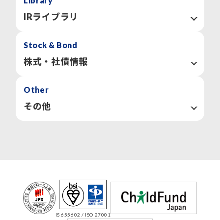
Library
「経営方針」トップへ
主な経営指針
貸借対照表
IRライブラリ
損益計算書
キャッシュ・フロー計算書
決算関連資料
Stock & Bond
個人投資家向け会社説明会
「業績・財務情報」トップへ
株主通信
株式・社債情報
「IRライブラリ」トップへ
株式情報
Other
株主総会
株主還元（配当等）
その他
株主優待
株式事務手続きのご案内
IRカレンダー
社債・格付情報
IRサイトの使い方
よくあるご質問
「株式・社債情報」トップへ
IRサイトマップ
IRお問い合わせ
株価情報
電子広告
免責事項
IS 655602 / ISO 27001