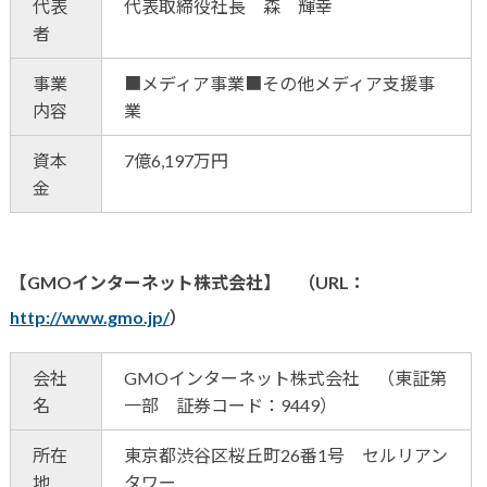
代表
代表取締役社長 森 輝幸
者
事業
■メディア事業■その他メディア支援事
内容
業
資本
7億6,197万円
金
【GMOインターネット株式会社】 （URL：
http://www.gmo.jp/
）
会社
GMOインターネット株式会社 （東証第
名
一部 証券コード：9449）
所在
東京都渋谷区桜丘町26番1号 セルリアン
地
タワー